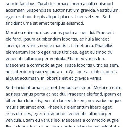
sem in faucibus. Curabitur ornare lorem a nulla euismod
accumsan. Suspendisse auctor rutrum gravida. Vestibulum
eget erat non turpis aliquet placerat nec vel sem. Sed
tincidunt urna sit amet tempus euismod.
Morbi eu enim ac risus varius porta ac nec dui. Praesent
eleifend, ipsum et bibendum lobortis, ex nulla laoreet
lorem, nec varius neque mauris sit amet arcu. Phasellus
elementum libero eget risus ultricies, eget euismod dui
venenatis ullamcorper vehicula. Etiam eu varius leo.
Maecenas a commodo augue. Fusce lobortis ultricies sem,
nec interdum ipsum vulputate a. Quisque at nibh ac purus
aliquet accumsan. In lobortis elit et gravida varius.
Sed tincidunt urna sit amet tempus euismod. Morbi eu enim
ac risus varius porta ac nec dui. Praesent eleifend, ipsum et
bibendum lobortis, ex nulla laoreet lorem, nec varius neque
mauris sit amet arcu. Phasellus elementum libero eget
risus ultricies, eget euismod dui venenatis ullamcorper
vehicula. Etiam eu varius leo. Maecenas a commodo augue.
Fusce lobortis ultricies sem, nec interdum ipsum vulputate