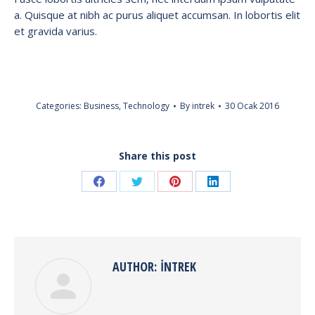
a. Quisque at nibh ac purus aliquet accumsan. In lobortis elit
et gravida varius.
Categories:
Business
,
Technology
By
intrek
30 Ocak 2016
Share this post
Share
Share
Share
Share
on
on
on
on
Facebook
Twitter
Pinterest
LinkedIn
AUTHOR:
INTREK