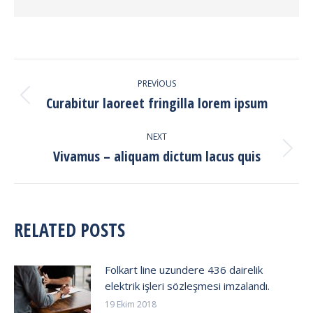
POST
PREVIOUS
NAVIGATION
Curabitur laoreet fringilla lorem ipsum
Previous
post:
NEXT
Vivamus – aliquam dictum lacus quis
Next
post:
RELATED POSTS
Folkart line uzundere 436 dairelik
elektrik işleri sözleşmesi imzalandı.
19 Ekim 2018