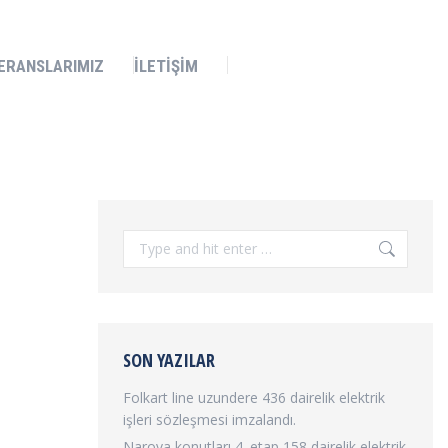
İLETİŞİM
ERANSLARIMIZ
İLETİŞİM
Search:
SON YAZILAR
Folkart line uzundere 436 dairelik elektrik
işleri sözleşmesi imzalandı.
Narova konutları 4. etap 158 dairelik elektrik