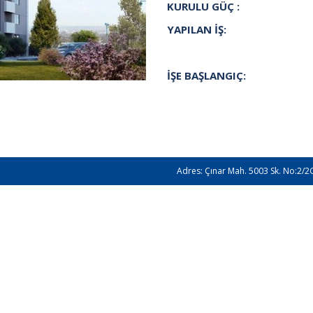
KURULU GÜÇ :
YAPILAN İŞ:
İŞE BAŞLANGIÇ:
Adres: Çınar Mah. 5003 Sk. No:2/2