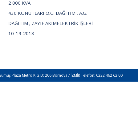
2 000 KVA
436 KONUTLARI O.G. DAĞITIM , A.G.
DAĞITIM , ZAYIF AKIMELEKTRİK İŞLERİ
10-19-2018
Gümüş Plaza Metro K: 2 D: 206 Bornova / İZMİR Telefon: 0232 462 62 00